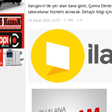
ilan.gov.tr'de yer alan ilana göre; Çumra Devle
laboratuvar hizmeti alınacak. Detaylı bilgi için 
18 Şubat 2026, 11:57
798
0