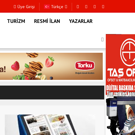
Üye Girişi
Türkçe
TURİZM
RESMİ İLAN
YAZARLAR