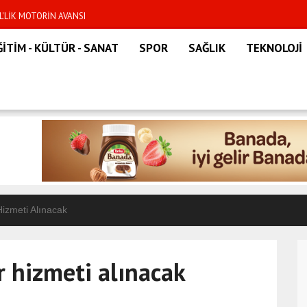
L'LİK MOTORİN AVANSI
L'LİK DEV AVANS ÖDEMESİ!
ĞİTİM - KÜLTÜR - SANAT
SPOR
SAĞLIK
TEKNOLOJİ
I KAYBETTİ
YONLUK ÇİFTE AVANS
İ
Hizmeti Alınacak
A PATATES BEDEL ÖDEMESİ
r hizmeti alınacak