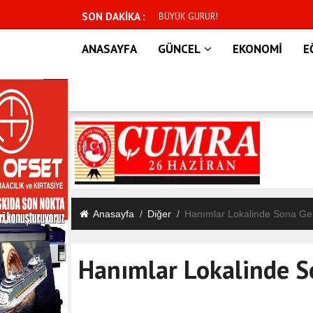
SON DAKİKA :
 ÖDEMESİ!
BÜYÜK GURUR!
ANASAYFA
GÜNCEL
EKONOMİ
E
Anasayfa
Diğer
Hanımlar Lokalinde Sona Gel
Hanımlar Lokalinde S