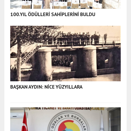
100.YIL ÖDÜLLERİ SAHİPLERİNİ BULDU
BAŞKAN AYDIN: NİCE YÜZYILLARA