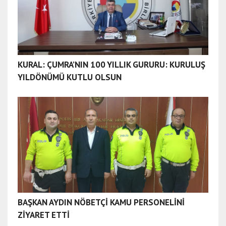
KURAL: ÇUMRA’NIN 100 YILLIK GURURU: KURULUŞ
YILDÖNÜMÜ KUTLU OLSUN
BAŞKAN AYDIN NÖBETÇİ KAMU PERSONELİNİ
ZİYARET ETTİ