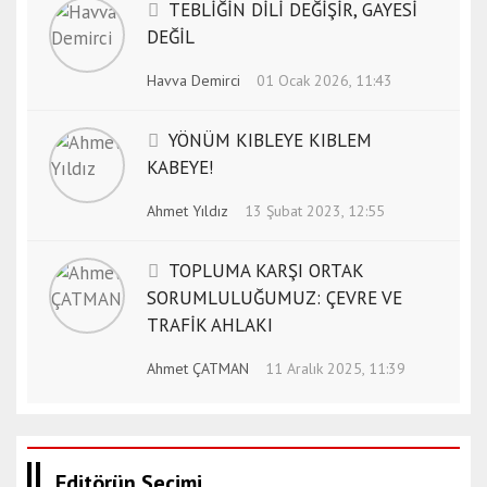
TEBLİĞİN DİLİ DEĞİŞİR, GAYESİ
DEĞİL
Havva Demirci
01 Ocak 2026, 11:43
YÖNÜM KIBLEYE KIBLEM
KABEYE!
Ahmet Yıldız
13 Şubat 2023, 12:55
TOPLUMA KARŞI ORTAK
SORUMLULUĞUMUZ: ÇEVRE VE
TRAFİK AHLAKI
Ahmet ÇATMAN
11 Aralık 2025, 11:39
Editörün Seçimi