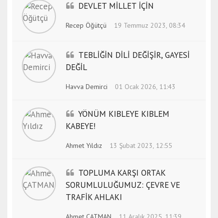
DEVLET MİLLET İÇİN
Recep Öğütçü
19 Temmuz 2023, 08:34
TEBLİĞİN DİLİ DEĞİŞİR, GAYESİ
DEĞİL
Havva Demirci
01 Ocak 2026, 11:43
YÖNÜM KIBLEYE KIBLEM
KABEYE!
Ahmet Yıldız
13 Şubat 2023, 12:55
TOPLUMA KARŞI ORTAK
SORUMLULUĞUMUZ: ÇEVRE VE
TRAFİK AHLAKI
Ahmet ÇATMAN
11 Aralık 2025, 11:39